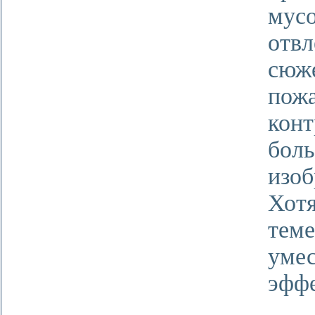
му
отв
сю
пож
кон
бол
изоб
Хот
те
уме
эффе