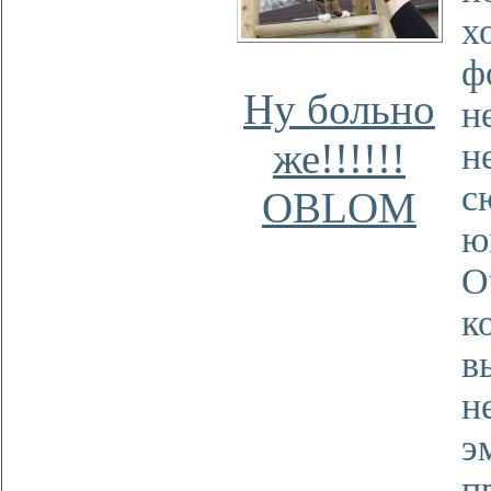
х
ф
Ну больно
н
же!!!!!!
н
с
OBLOM
ю
О
к
в
н
э
п