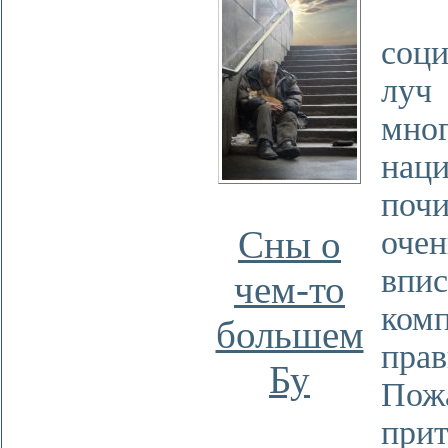
И
соц
луч
мног
нац
поч
Сны о
оч
впис
чем-то
комп
большем
прав
Бу
Пож
пр