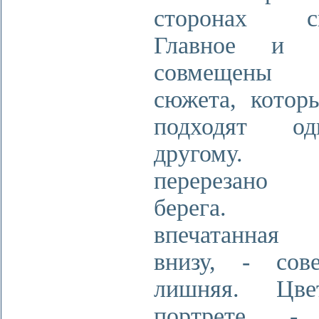
сторонах сни
Главное и в
совмещен
сюжета, котор
подходят о
другому.
перерезано 
берега. 
впечатанная 
внизу, - сов
лишняя. Цв
портрете -