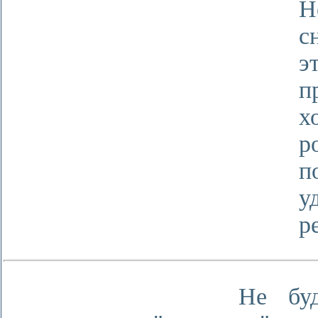
Н
с
э
п
х
п
у
р
Не буду 