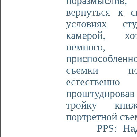
поразмыслив
вернуться к 
условиях ст
камерой, х
немного,
приспособлен
съемки пор
естественно
проштудирова
тройку кни
портретной съе
PPS: Наде