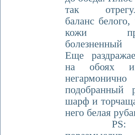
так отрегул
баланс белого,
кожи прио
болезненный 
Еще раздража
на обоях и
негармонично
подобранный р
шарф и торчаща
него белая руба
PS: Нем