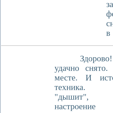
з
ф
с
в
Здорово! 
удачно снято.
месте. И ист
техника. С
"дышит", с
настроен