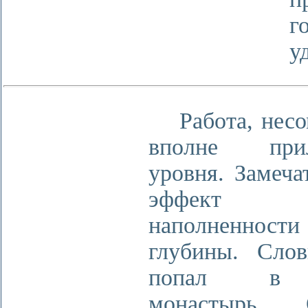
г
у
Работа, несо
вполне прил
уровня. Замеча
эффект об
наполненно
глубины. Сло
попал в 
монастырь. 