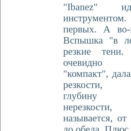
"Ibanez" ид
инструментом.
первых. А во-в
Вспышка "в л
резкие тени.
очевидно 
"компакт", дал
резкости, 
глубину с
нерезкост
называется, от
до обеда. Плюс