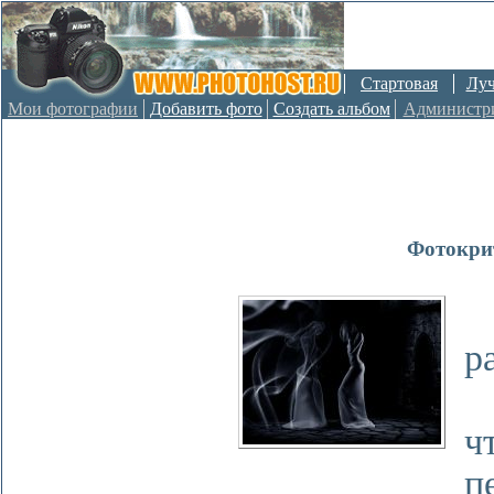
Стартовая
Лу
Мои фотографии
Добавить фото
Создать альбом
Администр
Фотокри
З
р
О
п