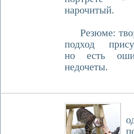
нарочитый.
Резюме: твор
подход присут
но есть ош
недочеты.
Х
о
п