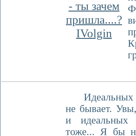
- ты зачем
Ф
пришла....?
в
п
IVolgin
К
г
Идеальных 
не бывает. Увы
и идеальных 
тоже... Я бы н