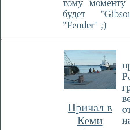
тому моменту
будет "Gibs
"Fender" ;)
Д
п
Р
г
в
Причал в
о
Кеми
н