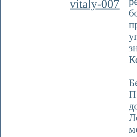
р
vitaly-007
б
у
з
К
Х
Б
П
д
Л
м