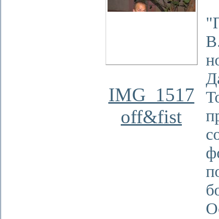
О
"
В
н
Д
IMG_1517
Т
off&fist
п
с
ф
п
б
О