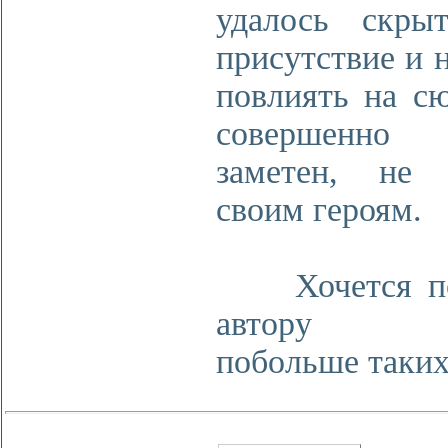
удалось скры
присутствие и 
повлиять на сю
совершен
заметен, не 
своим героям.
Хочется по
автору д
побольше таких