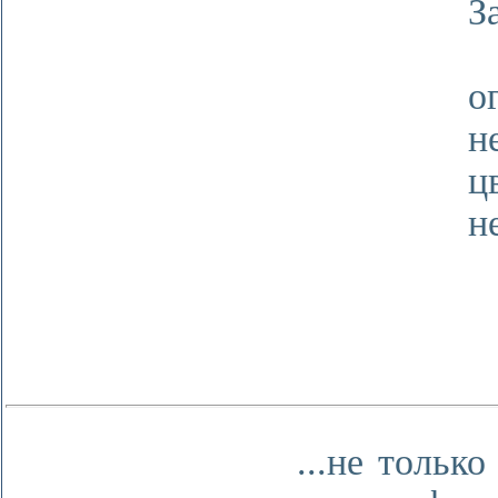
З
-
о
н
ц
н
...не только 