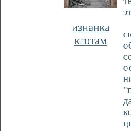
т
э
-
изнанка
с
ктотам
о
с
о
н
"
д
к
ц