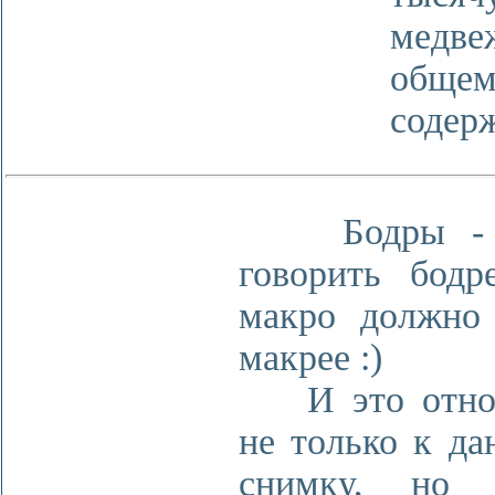
медве
общем
содерж
Бодры - 
говорить бодр
макро должно
макрее :)
И это относ
не только к да
снимку, но