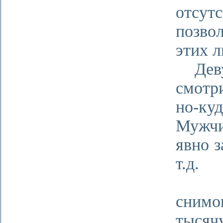
отсу
позво
этих л
Девуш
смотр
но-ку
Мужчи
явно 
т.д.
Итог
сним
тыс