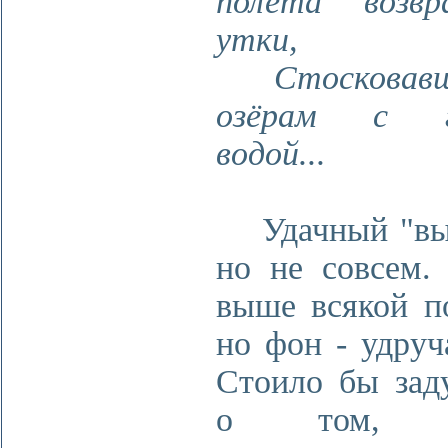
полета возвр
утки,
Стосковавш
озёрам с г
водой...
Удачный "выс
но не совсем.
выше всякой п
но фон - удру
Стоило бы зад
о том, ч