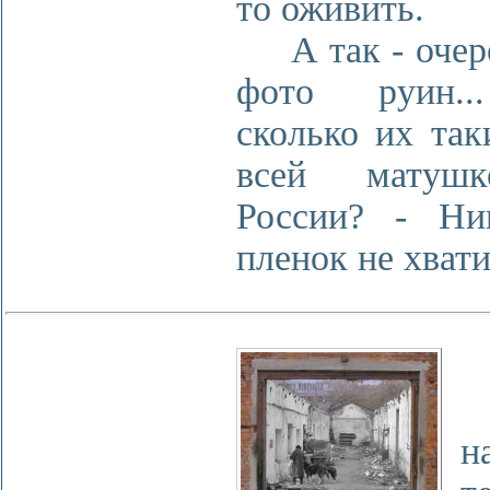
то оживить.
А так - очер
фото руин.
сколько их так
всей матуш
России? - Ни
пленок не хватит
С
П
н