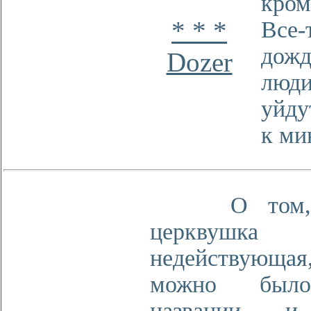
кро
* * *
Вс
дожд
Dozer
люд
уйду
к ми
О том, 
церквушка
недействующая
можно бы
названии 