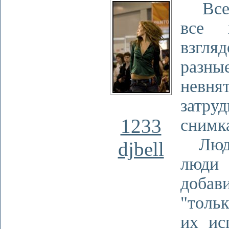
Все в
все 
взгля
разн
невн
затр
1233
снимк
Люди,
djbell
люди
доба
"толь
их ис