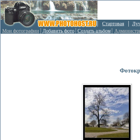
Стартовая
Лу
Мои фотографии
Добавить фото
Создать альбом
Администр
Фотокр