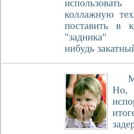
использовать
коллажную тех
поставить в к
"задника" 
нибудь закатный
Мил
Но,
испо
ит
заде