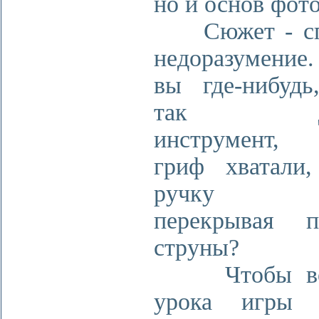
но и основ фот
Сюжет - сп
недоразумение
вы где-нибудь
так дер
инструмент,
гриф хватали,
ручку ло
перекрывая п
струны?
Чтобы во 
урока игры 