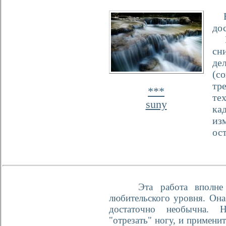
Бр
до
По
сн
де
(с
тр
***
те
suny
ка
из
ост
Эта работа вполне 
любительского уровня. Она
достаточно необычна. Н
"отрезать" ногу, и примени