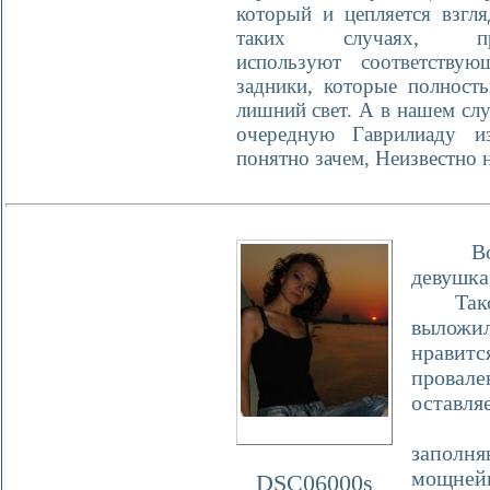
который и цепляется взгл
таких случаях, про
используют соответству
задники, которые полност
лишний свет. А в нашем сл
очередную Гаврилиаду и
понятно зачем, Неизвестно н
Вопрос
девушка
Такое 
выложил
нравитс
провал
оставляе
Для 
заполн
мощней
DSC06000s