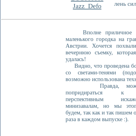
лень си
Jazz_Defo
Вполне приличное ф
маленького городка на гр
Австрии. Хочется похвали
вечернюю съемку, которая
удалась!
Видно, что проведена бо
со светами-тенями (под
возможно использована тех
Правда, можно 
попридираться к 
перспективным иск
минизавалам, но мы это
будем, так как и так пишем 
раза в каждом выпуске :).