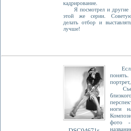
кадрирование.
Я посмотрел и другие в
этой же серии. Советую
делать отбор и выставлят
лучше!
Если э
понять.
портрет,
Съемка
близког
перспе
ноги н
Компози
фото -
названи
DSC04671s