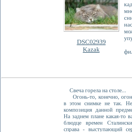
ка
мн
сн
на
мо
уп
DSC02939
Во
Kazak
фи
Свеча горела на столе...
Огонь-то, конечно, огонь
в этом снимке не так. Не
композиция данной предме
На заднем плане какая-то в
блюдце времен Сталински
справа - выступающий с