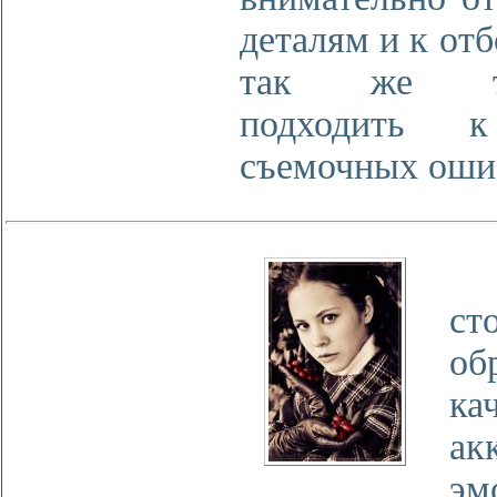
деталям и к отб
так же тща
подходить к
съемочных оши
Бе
ст
об
к
ак
эм