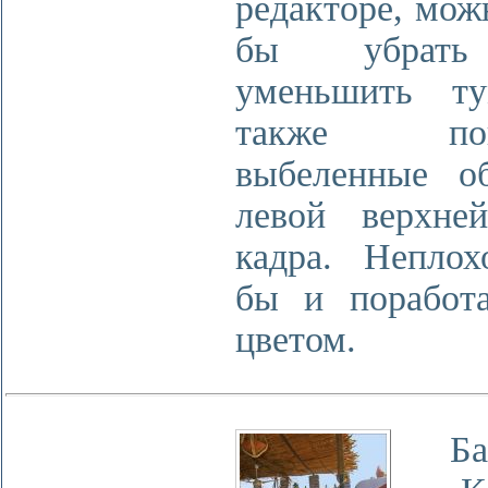
редакторе, мож
бы убрат
уменьшить ту
также попр
выбеленные о
левой верхне
кадра. Непло
бы и поработ
цветом.
Бак