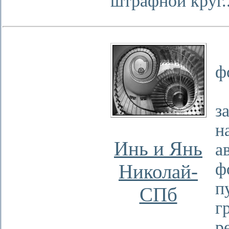
штрафной круг..
ф
з
н
Инь и Янь
а
ф
Николай-
п
СПб
г
р