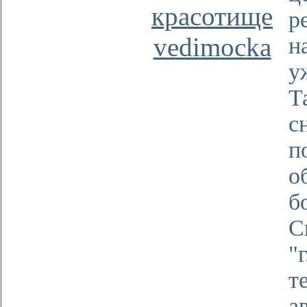
красотище
р
vedimocka
н
у
Т
с
п
о
б
С
"
т
а