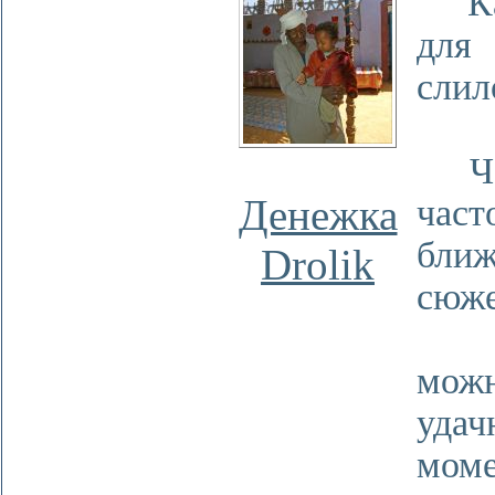
Как 
для
слило
Чест
Денежка
час
ближ
Drolik
сюже
Авт
мож
уд
мо