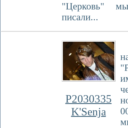
"Церковь" м
писали...
"
н
"
ч
P2030335
н
K'Senja
м