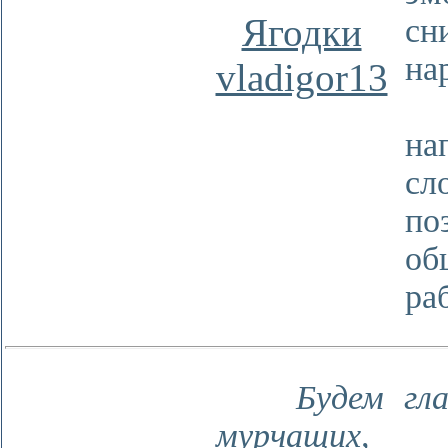
Ягодки
с
на
vladigor13
Оч
на
с
по
об
ра
Будем глад
мурчащих,