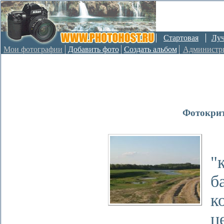
Стартовая
Лу
Мои фотографии
Добавить фото
Создать альбом
Администр
Фотокрит
А
"
б
к
ц