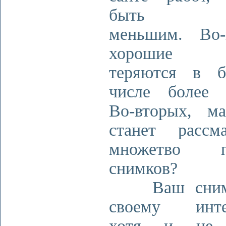
быть зам
меньшим. Во-
хорошие р
теряются в б
числе более 
Во-вторых, м
станет рассма
множетво п
снимков?
Ваш снимо
своему интер
хотя и не 