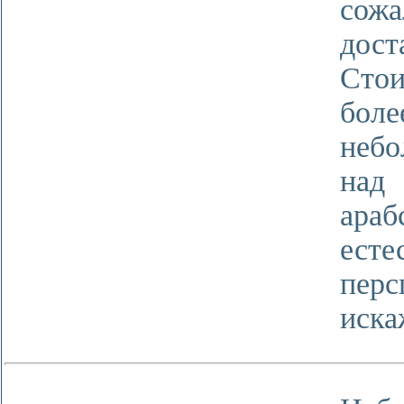
сожа
дост
Сто
бол
небо
над
араб
есте
перс
искаж