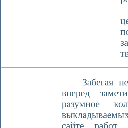
Е
ц
п
з
т
Забегая нес
вперед замет
разумное кол
выкладывае
сайте работ,