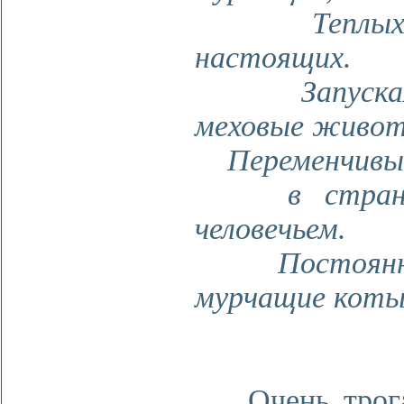
Теплых, с
настоящих.
Запуская 
меховые живот
Переменчивы 
в странно
человечьем.
Постоянны
мурчащие коты
Очень трогат