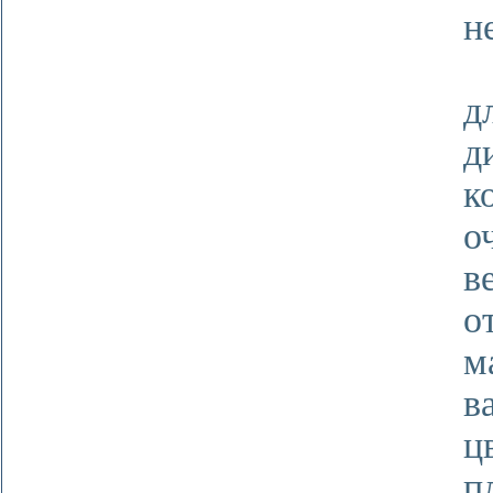
н
Б
д
к
о
в
о
м
в
ц
п