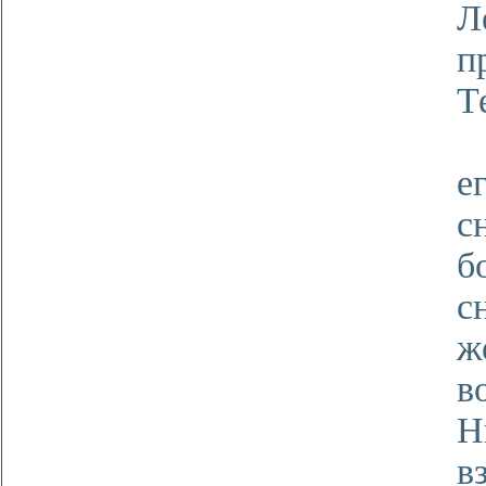
п
Т
Н
е
с
б
с
ж
в
Н
в