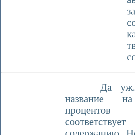
з
с
к
т
с
Да уж...
название н
процентов
соответствует
содержанию. Н