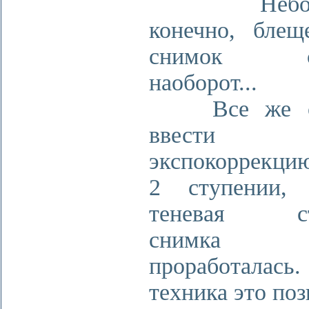
Небоскл
конечно, блещ
снимок со
наоборот...
Все же ст
ввести
экспокоррекцию
2 ступении, 
теневая ст
снимка 
проработалась
техника это поз