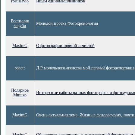
rostislavio
Ищем единомышленников
Ростислав
Молодой проект Фотохронология
Заруби
MaximG
О фотографии прямой и чистой
spectr
Д.Р модельного агенства мой первый фоторепортаж на
Полярное
Интересные работы разных фотографов и фотохудожн
Мишко
MaximG
Очень актуальная тема. Жизнь в фоторесурсах, почти
MaximG
Об уровнях восприятия художественной фотографии