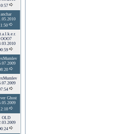
10:57
anchar
1.05.2010
11:50
t.a.l.k.e.r.
ООО7
3.03.2010
00:59
exMumlev
6.07.2009
08:20
exMumlev
6.07.2009
07:54
lver Ghost
5.05.2009
12:10
OLD
2.03.2009
00:24