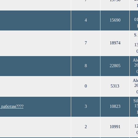
0
4
15690
S.
7
18974
1
Al
2
8
22805
Al
2
0
5313
Si
1
 работам????
3
10823
1
2
10991