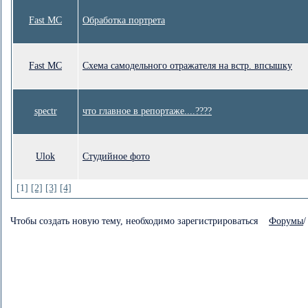
Fast MC
Обработка портрета
Fast MC
Схема самодельного отражателя на встр. впсышку
spectr
что главное в репортаже....????
Ulok
Студийное фото
[1]
[2]
[3]
[4]
Чтобы создать новую тему, необходимо зарегистрироваться
Форумы