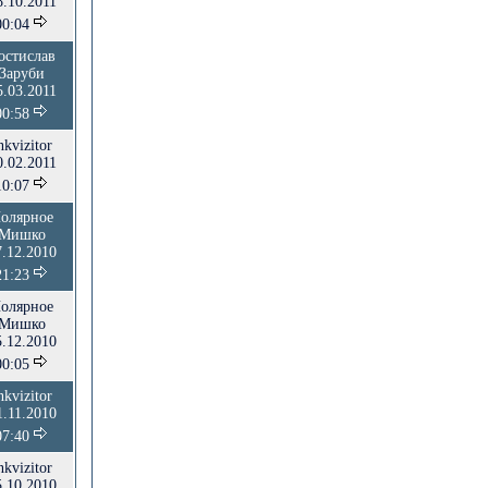
8.10.2011
00:04
остислав
Заруби
5.03.2011
00:58
nkvizitor
0.02.2011
10:07
олярное
Мишко
7.12.2010
21:23
олярное
Мишко
5.12.2010
00:05
nkvizitor
1.11.2010
07:40
nkvizitor
5.10.2010