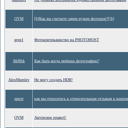
OVM
[b]Как вы считаете зачем нужен фотошоп?[/b]
greg1
Фотокритиканвство на PHOTOHOST
MrBlik
Как быть,когда любишь фотографию?
AlexMumlev
Не могу создать HDR!
spectr
как вы относитесь к отрицательным отзывам к вашим
OVM
Авторское право©