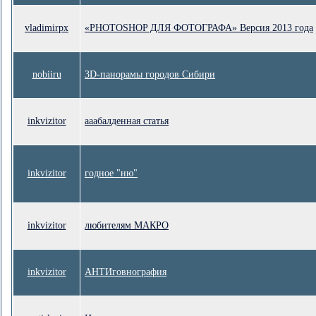
vladimirpx
«PHOTOSHOP ДЛЯ ФОТОГРАФА» Версия 2013 года
nobiiru
3D-панорамы городов Сибири
inkvizitor
ааабалденная статья
inkvizitor
годное "ню"
inkvizitor
любителям МАКРО
inkvizitor
АНТИговнография