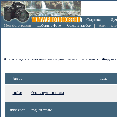
Стартовая
Луч
Мои фотографии
Добавить фото
Создать альбом
Администр
Чтобы создать новую тему, необходимо зарегистрироваться
Форумы
Автор
Тема
anchar
Очень нужная книга
inkvizitor
годная статья