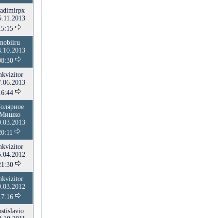
ladimirpx
5.11.2013
15:15
nobiiru
4.10.2013
08:30
nkvizitor
7.06.2013
16:44
олярное
Мишко
0.03.2013
20:11
nkvizitor
5.04.2012
21:30
nkvizitor
9.03.2012
17:16
ostislavio