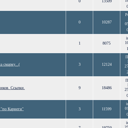
1
0
13509
Р
0
10287
0
i
1
1
8075
П
 смарку...(
3
12124
2
П
иков. Ссылки.
9
18486
2
i
0
 "по Карнеги"
3
11599
i
2
7
19750