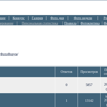
шее
Конкурс
Галерея
Фото дня
Фото недели
Ре
ирование
Персональная статистика
Правила
Фотокритика
Ф
/
ФотоФорум
/
П
Ответов
Просмотров
с
2
0
5857
i
2
1
13142