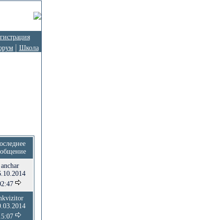
гистрация
орум
Школа
оследнее
ообщение
anchar
6.10.2014
02:47
nkvizitor
0.03.2014
15:07