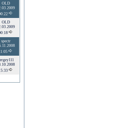
OLD
2.03.2009
00:22
OLD
2.03.2009
00:18
spectr
5.11.2008
11:05
ergey111
8.10.2008
15:33