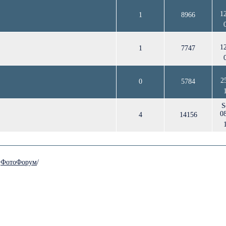
1
1
8966
1
1
7747
2
0
5784
S
0
4
14156
/
ФотоФорум
/