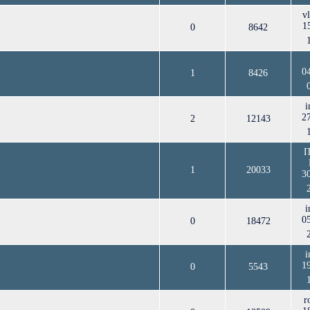
v
1
0
8642
0
1
8426
i
2
2
12143
П
1
20033
3
i
0
0
18472
i
1
0
5543
r