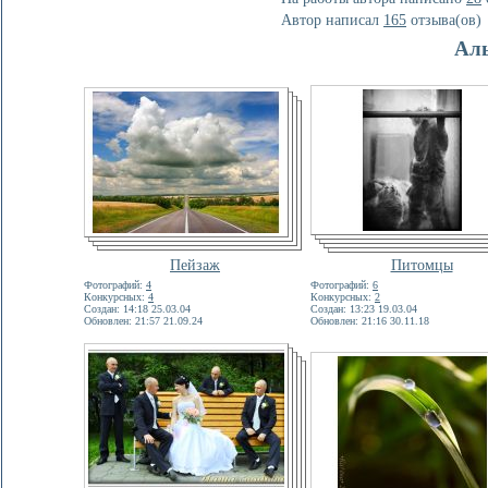
Автор написал
165
отзывa(ов)
Ал
Пейзаж
Питомцы
Фотографий:
4
Фотографий:
6
Конкурсных:
4
Конкурсных:
2
Создан: 14:18 25.03.04
Создан: 13:23 19.03.04
Обновлен: 21:57 21.09.24
Обновлен: 21:16 30.11.18