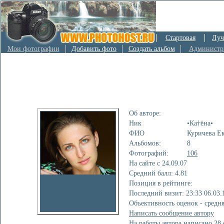
Стартовая
Луч
Мои фотографии
Добавить фото
Создать альбом
Администр
Об авторе:
Ник
•Ка†ёна•
ФИО
Куричева Е
Альбомов:
8
Фотографий:
106
На сайте с 24.09.07
Cредний балл: 4.81
Позиция в рейтинге:
Последний визит: 23:33 06.03.
Объективность оценок - средн
Написать сообщение автору
На работы автора написано
28