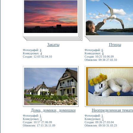
Закаты
Птицы
Фотографий:
4
Фотографий:
6
Конкурсных:
4
Конкурсных:
6
Создан: 12:03 02.04.10
Создан: 10:25 10.06.09
Обновлен: 09:38 27.03.10
Дома, домики, домишки
Неопределенная темат
Фотографий:
1
Фотографий:
1
Конкурсных:
1
Конкурсных:
1
Создан: 10:17 27.06.09
Создан: 09:26 27.03.04
Обновлен: 17:15 26.11.09
Обновлен: 09:50 31.03.23