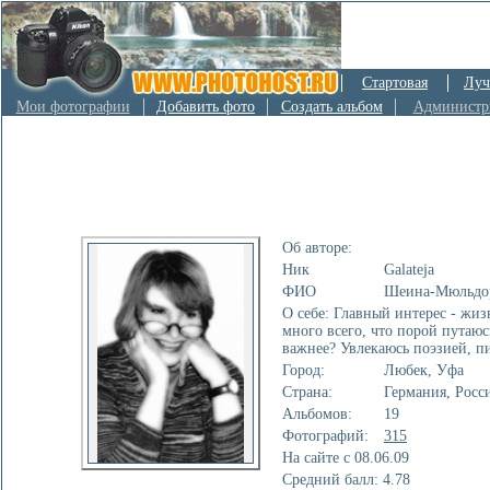
Стартовая
Луч
Мои фотографии
Добавить фото
Создать альбом
Администр
Об авторе:
Ник
Galateja
ФИО
Шеина-Мюльдо
О себе: Главный интерес - жиз
много всего, что порой путаюс
важнее? Увлекаюсь поэзией, п
Город:
Любек, Уфа
Страна:
Германия, Росс
Альбомов:
19
Фотографий:
315
На сайте с 08.06.09
Cредний балл: 4.78