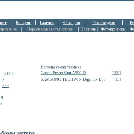
шее
Конкурс
Галерея
Фото дня
Фото недели
Ре
ирование
Персональная статистика
Правила
Фотокритика
Ф
Используемая техника
Canon PowerShot A590 IS
[
190
]
ra-007
SAMSUNG TECHWIN Digimax L85
[
15
]
8
359
19
яя
ьбомы автора