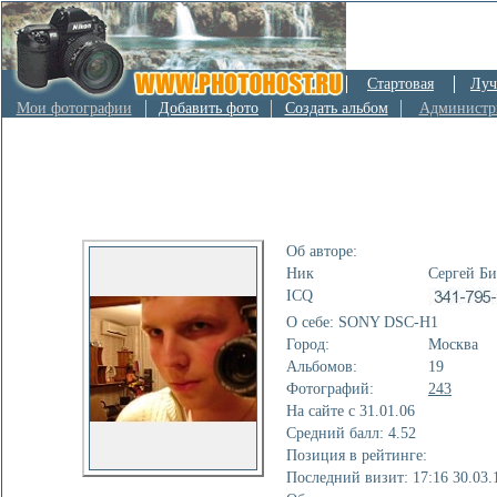
Стартовая
Луч
Мои фотографии
Добавить фото
Создать альбом
Администр
Об авторе:
Ник
Сергей Б
ICQ
О себе: SONY DSC-H1
Город:
Москва
Альбомов:
19
Фотографий:
243
На сайте с 31.01.06
Cредний балл: 4.52
Позиция в рейтинге:
Последний визит: 17:16 30.03.