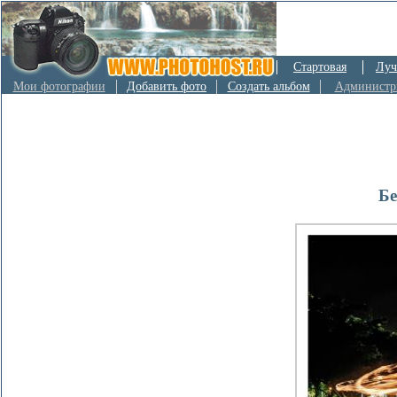
Стартовая
Луч
Мои фотографии
Добавить фото
Создать альбом
Администр
Бе