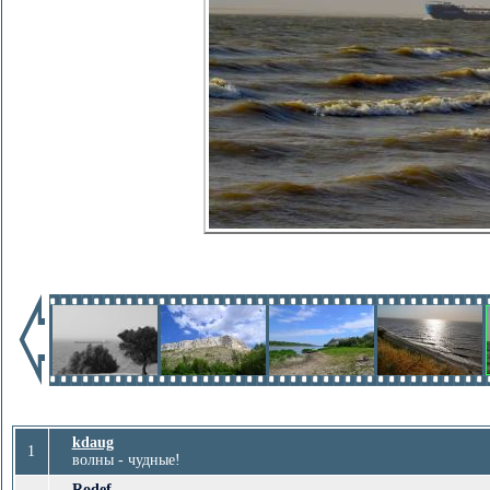
kdaug
1
волны - чудные!
Rodef