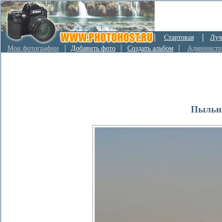
Стартовая
Луч
Мои фотографии
Добавить фото
Создать альбом
Администр
Пыльна