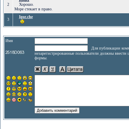
2
Хорошо.
Море стекает в право.
Igor.che
3
Имя
Для публикации комм
незарегистрированные пользователи должны ввести 
формы.