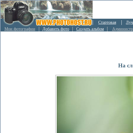
Стартовая
Луч
Мои фотографии
Добавить фото
Создать альбом
Администр
На сл