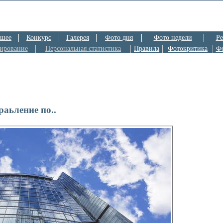
шее
Конкурс
Галерея
Фото дня
Фото недели
Ре
ирование
Персональная статистика
Правила
Фотокритика
Ф
раьление по..