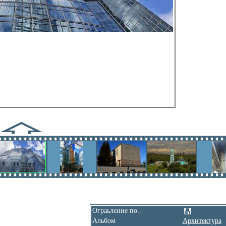
Ограьление по..
Альбом
Архитектура