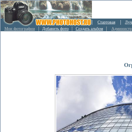
Стартовая
Луч
Мои фотографии
Добавить фото
Создать альбом
Администр
Ог