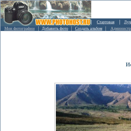
Стартовая
Луч
Мои фотографии
Добавить фото
Создать альбом
Администр
И