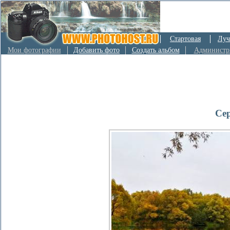
Стартовая
Луч
Мои фотографии
Добавить фото
Создать альбом
Администр
Се