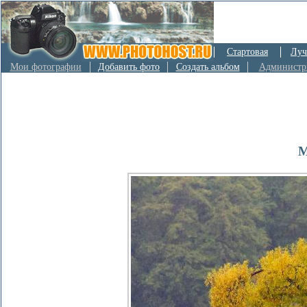
Стартовая
Луч
Мои фотографии
Добавить фото
Создать альбом
Администр
М