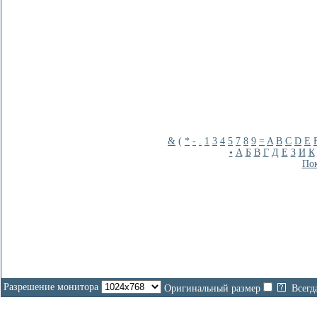
&
(
*
-
.
1
3
4
5
7
8
9
=
A
B
C
D
E
•
А
Б
В
Г
Д
Е
З
И
К
Пок
Разрешение монитора
Оригинальный размер
Всегд