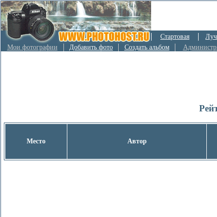
Стартовая
Луч
Мои фотографии
Добавить фото
Создать альбом
Администр
Рей
Место
Автор