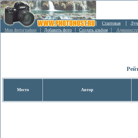
Стартовая
Луч
Мои фотографии
Добавить фото
Создать альбом
Администр
Рей
Место
Автор