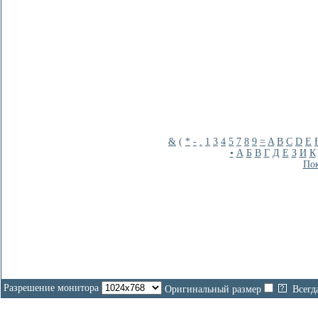
&
(
*
-
.
1
3
4
5
7
8
9
=
A
B
C
D
E
•
А
Б
В
Г
Д
Е
З
И
К
Пок
Разрешение монитора
Оригинальный размер
Всегд